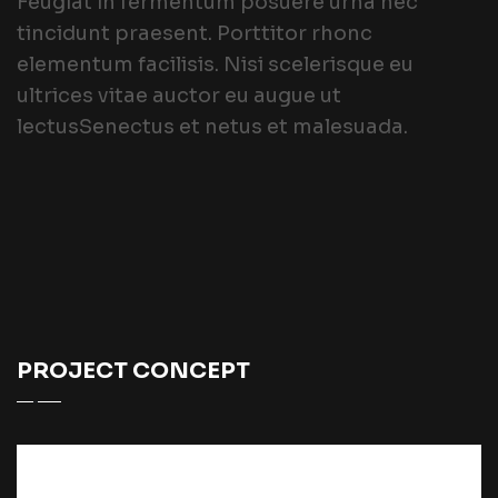
Feugiat in fermentum posuere urna nec
tincidunt praesent. Porttitor rhonc
elementum facilisis. Nisi scelerisque eu
ultrices vitae auctor eu augue ut
lectusSenectus et netus et malesuada.
PROJECT CONCEPT