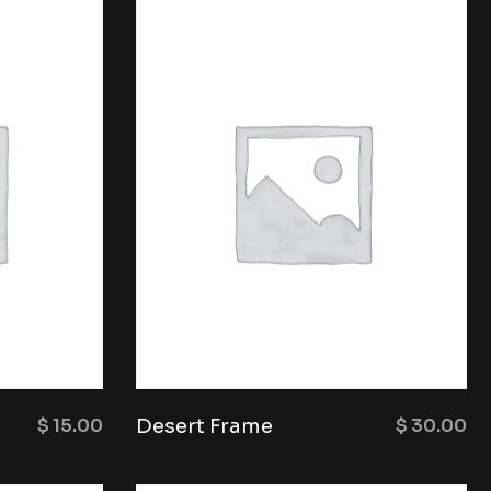
$
15.00
Desert Frame
$
30.00